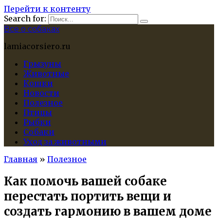
Перейти к контенту
Search for:
Все о собаках
lamiacorsiero.ru
Грызуны
Животные
Кошки
Новости
Полезное
Птицы
Рыбки
Собаки
Уход за животными
Главная
»
Полезное
Как помочь вашей собаке
перестать портить вещи и
создать гармонию в вашем доме