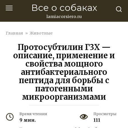
Перейти
Все о собаках
к
контенту
lamiacorsiero.ru
Главная
»
Животные
Протосубтилин Г3Х —
описание, применение и
свойства мощного
антибактериального
пептида для борьбы с
патогенными
микроорганизмами
Время чтения
Просмотры
9 мин.
111