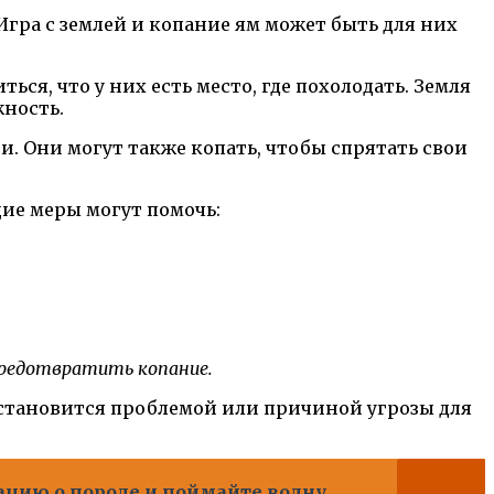
Игра с землей и копание ям может быть для них
ся, что у них есть место, где похолодать. Земля
жность.
и. Они могут также копать, чтобы спрятать свои
щие меры могут помочь:
предотвратить копание.
 становится проблемой или причиной угрозы для
мацию о породе и поймайте волну