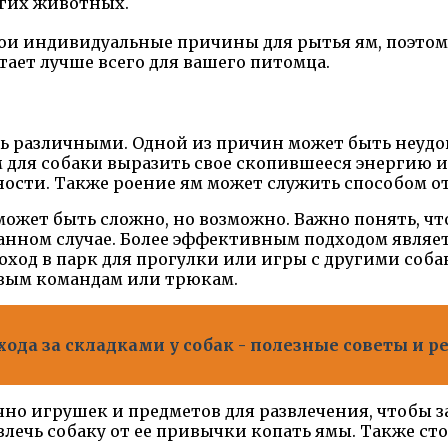
угих животных.
свои индивидуальные причины для рытья ям, поэто
тает лучше всего для вашего питомца.
ть различными. Одной из причин может быть неуд
 для собаки выразить свое скопившееся энергию ил
ности. Также роение ям может служить способом от
может быть сложно, но возможно. Важно понять, ч
анном случае. Более эффективным подходом являе
поход в парк для прогулки или игры с другими соб
вым командам или трюкам.
ода за складками у собак - полезные советы и р
очно игрушек и предметов для развлечения, чтобы 
лечь собаку от ее привычки копать ямы. Также сто