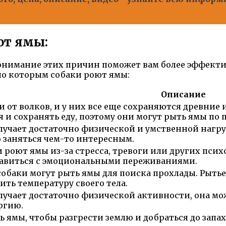
ют ямы:
онимание этих причин поможет вам более эффектив
по которым собаки роют ямы:
Описание
 от волков, и у них все еще сохраняются древние 
я и сохранять еду, поэтому они могут рыть ямы по 
олучает достаточно физической и умственной нагру
о заняться чем-то интересным.
 роют ямы из-за стресса, тревоги или других псих
равиться с эмоциональными переживаниями.
собаки могут рыть ямы для поиска прохлады. Рытье
ить температуру своего тела.
олучает достаточно физической активности, она м
ргию.
ь ямы, чтобы разгрести землю и добраться до запа