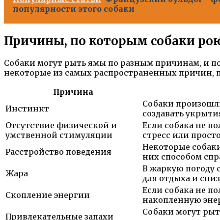
популярности этого собаки
Причины, по которым собаки ро
Собаки могут рыть ямы по разным причинам, и п
некоторые из самых распространенных причин, 
Причина
Собаки произошли
Инстинкт
создавать укрыти
Отсутствие физической и
Если собака не п
умственной стимуляции
стресс или прост
Некоторые собаки
Расстройство поведения
них способом сп
В жаркую погоду 
Жара
для отдыха и сниз
Если собака не п
Скопление энергии
накопленную эне
Собаки могут рыт
Привлекательные запахи