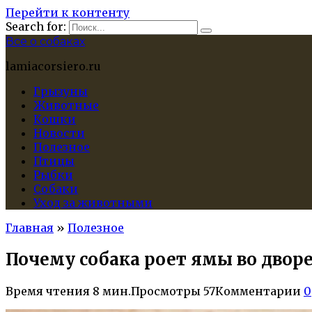
Перейти к контенту
Search for:
Все о собаках
lamiacorsiero.ru
Грызуны
Животные
Кошки
Новости
Полезное
Птицы
Рыбки
Собаки
Уход за животными
Главная
»
Полезное
Почему собака роет ямы во дворе
Время чтения
8 мин.
Просмотры
57
Комментарии
0