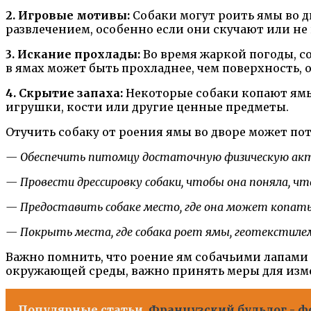
2. Игровые мотивы:
Собаки могут роить ямы во дв
развлечением, особенно если они скучают или не
3. Искание прохлады:
Во время жаркой погоды, со
в ямах может быть прохладнее, чем поверхность, 
4. Скрытие запаха:
Некоторые собаки копают ямы,
игрушки, кости или другие ценные предметы.
Отучить собаку от роения ямы во дворе может по
— Обеспечить питомцу достаточную физическую актив
— Провести дрессировку собаки, чтобы она поняла, ч
— Предоставить собаке место, где она может копать, 
— Покрыть места, где собака роет ямы, геотекстил
Важно помнить, что роение ям собачьими лапами
окружающей среды, важно принять меры для изм
Популярные статьи
Французский бульдог - ф