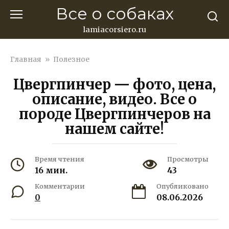
Перейти
Все о собаках
к
контенту
lamiacorsiero.ru
Главная
»
Полезное
Цвергпинчер — фото, цена,
описание, видео. Все о
породе Цвергпинчеров на
нашем сайте!
Время чтения
Просмотры
16 мин.
43
Комментарии
Опубликовано
0
08.06.2026