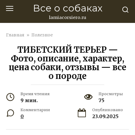
Перейти
Все о собаках
к
контенту
lamiacorsiero.ru
Главная
»
Полезное
ТИБЕТСКИЙ ТЕРЬЕР —
Фото, описание, характер,
цена собаки, отзывы — все
о породе
Время чтения
Просмотры
9 мин.
75
Комментарии
Опубликовано
0
23.09.2025