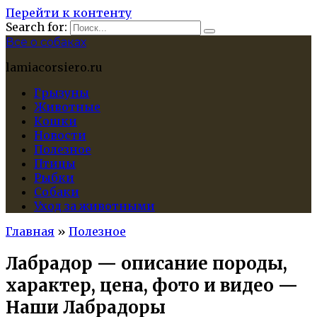
Перейти к контенту
Search for:
Все о собаках
lamiacorsiero.ru
Грызуны
Животные
Кошки
Новости
Полезное
Птицы
Рыбки
Собаки
Уход за животными
Главная
»
Полезное
Лабрадор — описание породы,
характер, цена, фото и видео —
Наши Лабрадоры