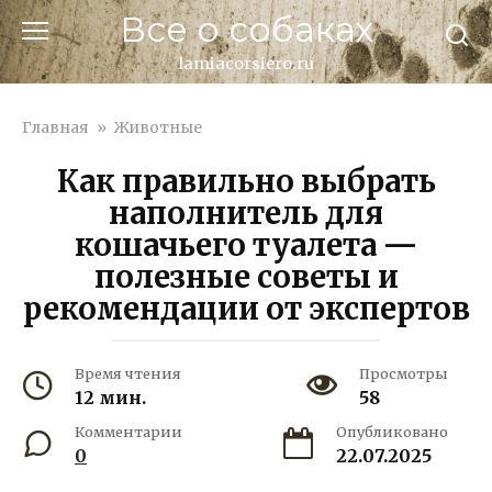
Перейти
Все о собаках
к
контенту
lamiacorsiero.ru
Главная
»
Животные
Как правильно выбрать
наполнитель для
кошачьего туалета —
полезные советы и
рекомендации от экспертов
Время чтения
Просмотры
12 мин.
58
Комментарии
Опубликовано
0
22.07.2025