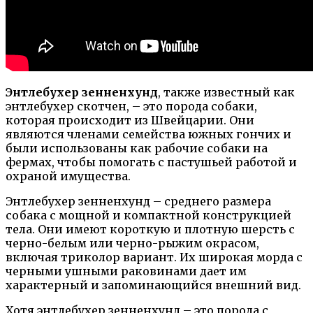
Энтлебухер зенненхунд
, также известный как
энтлебухер скотчен, – это порода собаки,
которая происходит из Швейцарии. Они
являются членами семейства южных гончих и
были использованы как рабочие собаки на
фермах, чтобы помогать с пастушьей работой и
охраной имущества.
Энтлебухер зенненхунд – среднего размера
собака с мощной и компактной конструкцией
тела. Они имеют короткую и плотную шерсть с
черно-белым или черно-рыжим окрасом,
включая триколор вариант. Их широкая морда с
черными ушными раковинами дает им
характерный и запоминающийся внешний вид.
Хотя энтлебухер зенненхунд – это порода с