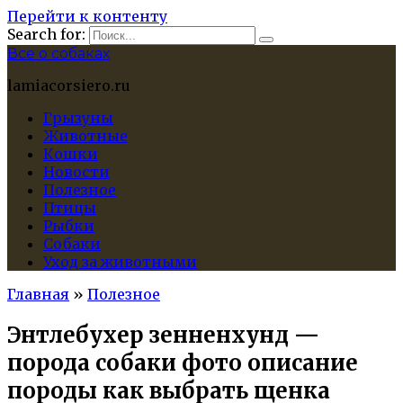
Перейти к контенту
Search for:
Все о собаках
lamiacorsiero.ru
Грызуны
Животные
Кошки
Новости
Полезное
Птицы
Рыбки
Собаки
Уход за животными
Главная
»
Полезное
Энтлебухер зенненхунд —
порода собаки фото описание
породы как выбрать щенка