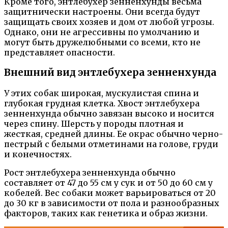
Кроме того, энтлебухер зенненхунды весьма
защитнически настроены. Они всегда будут
защищать своих хозяев и дом от любой угрозы.
Однако, они не агрессивны по умолчанию и
могут быть дружелюбными со всеми, кто не
представляет опасности.
Внешний вид энтлебухера зенненхунда
У этих собак широкая, мускулистая спина и
глубокая грудная клетка. Хвост энтлебухера
зенненхунда обычно завязан высоко и носится
через спину. Шерсть у породы плотная и
жесткая, средней длины. Ее окрас обычно черно-
пестрый с белыми отметинами на голове, груди
и конечностях.
Рост энтлебухера зенненхунда обычно
составляет от 47 до 55 см у сук и от 50 до 60 см у
кобелей. Вес собаки может варьироваться от 20
до 30 кг в зависимости от пола и разнообразных
факторов, таких как генетика и образ жизни.