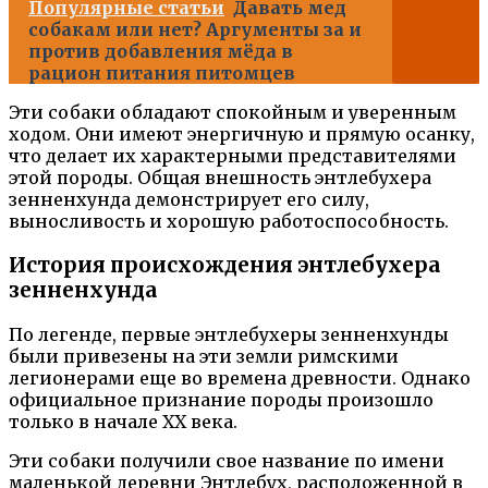
Популярные статьи
Давать мед
собакам или нет? Аргументы за и
против добавления мёда в
рацион питания питомцев
Эти собаки обладают спокойным и уверенным
ходом. Они имеют энергичную и прямую осанку,
что делает их характерными представителями
этой породы. Общая внешность энтлебухера
зенненхунда демонстрирует его силу,
выносливость и хорошую работоспособность.
История происхождения энтлебухера
зенненхунда
По легенде, первые энтлебухеры зенненхунды
были привезены на эти земли римскими
легионерами еще во времена древности. Однако
официальное признание породы произошло
только в начале ХХ века.
Эти собаки получили свое название по имени
маленькой деревни Энтлебух, расположенной в