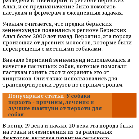
разведена в Швейцарии, в регионе Бернских
Альп, и ее предназначение было помогать
пастухам и фермерам в ежедневных задачах.
Ученым считается, что предки бернских
зенненхундов появились в регионе Бернских
Альп более 2000 лет назад. Вероятно, эта порода
произошла от древних молоссов, которые были
перекрещены с местными собаками.
Вначале бернский зенненхунд использовался в
качестве пастушьих собак, которые помогали
пастухам гонять скот и охранять его от
хищников. Они также использовались для
транспортировки грузов по горным тропам.
Популярные статьи
У собаки
перхоть - причины, лечение и
лучшие шампуни от перхоти для
собак
В конце 19 века и начале 20 века эта порода была
на грани исчезновения из-за различных
факторов, включая развитие сельского