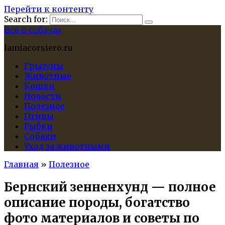
Перейти к контенту
Search for:
Все о собаках
lamiacorsiero.ru
Грызуны
Животные
Кошки
Новости
Полезное
Птицы
Рыбки
Собаки
Уход за животными
Главная
»
Полезное
Бернский зенненхунд — полное
описание породы, богатство
фото материалов и советы по