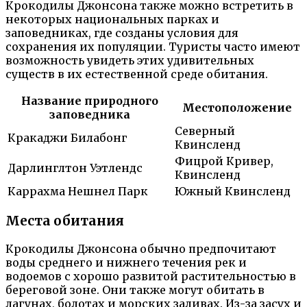
Крокодилы Джонсона также можно встретить в
некоторых национальных парках и
заповедниках, где созданы условия для
сохранения их популяции. Туристы часто имеют
возможность увидеть этих удивительных
существ в их естественной среде обитания.
Название природного
Местоположение
заповедника
Северный
Кракаджи Билабонг
Квинсленд
Фицрой Кривер,
Дарлинглтон Уэтлендс
Квинсленд
Каррахма Нешнел Парк
Южный Квинсленд
Места обитания
Крокодилы Джонсона обычно предпочитают
воды среднего и нижнего течения рек и
водоемов с хорошо развитой растительностью в
береговой зоне. Они также могут обитать в
лагунах, болотах и морских заливах. Из-за засух и