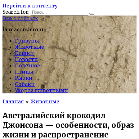
Перейти к контенту
Search for:
Все о собаках
lamiacorsiero.ru
Грызуны
Животные
Кошки
Новости
Полезное
Птицы
Рыбки
Собаки
Уход за животными
Главная
»
Животные
Австралийский крокодил
Джонсона — особенности, образ
жизни и распространение