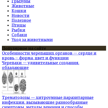
Грызуны
Животные
Кошки
Новости
Полезное
Птицы
Рыбки
Собаки
Уход за животными
Популярное на сайте
Особенности черепаших органов — сердце и
кровь – форма, цвет и функции
Черепахи — удивительные создания,
обладающие
Трематодозы — хитроумные паразитарные
инфекции, вызывающие разнообразные
симптомы, методы лечения и способы