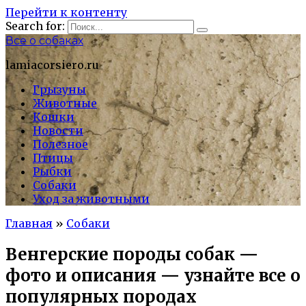
Перейти к контенту
Search for:
Все о собаках
lamiacorsiero.ru
Грызуны
Животные
Кошки
Новости
Полезное
Птицы
Рыбки
Собаки
Уход за животными
Главная
»
Собаки
Венгерские породы собак —
фото и описания — узнайте все о
популярных породах