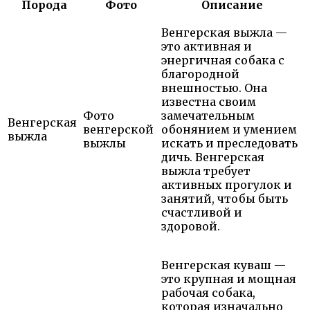
Порода
Фото
Описание
Венгерская выжла —
это активная и
энергичная собака с
благородной
внешностью. Она
известна своим
Фото
замечательным
Венгерская
венгерской
обонянием и умением
выжла
выжлы
искать и преследовать
дичь. Венгерская
выжла требует
активных прогулок и
занятий, чтобы быть
счастливой и
здоровой.
Венгерская куваш —
это крупная и мощная
рабочая собака,
которая изначально