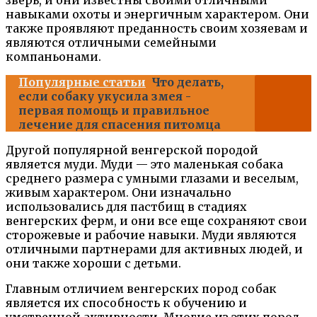
зверь, и они известны своими отличными
навыками охоты и энергичным характером. Они
также проявляют преданность своим хозяевам и
являются отличными семейными
компаньонами.
Популярные статьи
Что делать,
если собаку укусила змея -
первая помощь и правильное
лечение для спасения питомца
Другой популярной венгерской породой
является муди. Муди — это маленькая собака
среднего размера с умными глазами и веселым,
живым характером. Они изначально
использовались для пастбищ в стадиях
венгерских ферм, и они все еще сохраняют свои
сторожевые и рабочие навыки. Муди являются
отличными партнерами для активных людей, и
они также хороши с детьми.
Главным отличием венгерских пород собак
является их способность к обучению и