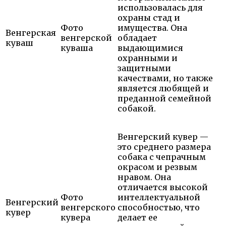
использовалась для
охраны стад и
Фото
имущества. Она
Венгерская
венгерской
обладает
куваш
куваша
выдающимися
охранными и
защитными
качествами, но также
является любящей и
преданной семейной
собакой.
Венгерский кувер —
это среднего размера
собака с чепрачным
окрасом и резвым
нравом. Она
отличается высокой
Фото
интеллектуальной
Венгерский
венгерского
способностью, что
кувер
кувера
делает ее