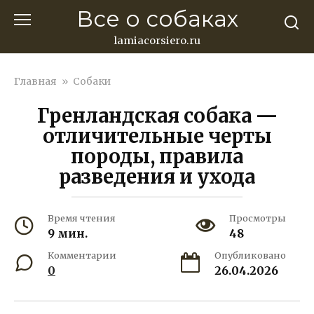
Перейти
Все о собаках
к
контенту
lamiacorsiero.ru
Главная
»
Собаки
Гренландская собака —
отличительные черты
породы, правила
разведения и ухода
Время чтения
Просмотры
9 мин.
48
Комментарии
Опубликовано
0
26.04.2026