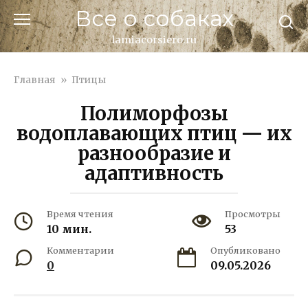
Перейти
Все о собаках
к
контенту
lamiacorsiero.ru
Главная
»
Птицы
Полиморфозы
водоплавающих птиц — их
разнообразие и
адаптивность
Время чтения
Просмотры
10 мин.
53
Комментарии
Опубликовано
0
09.05.2026