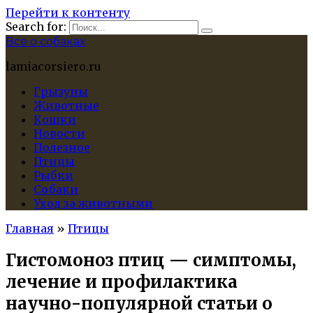
Перейти к контенту
Search for:
Все о собаках
lamiacorsiero.ru
Грызуны
Животные
Кошки
Новости
Полезное
Птицы
Рыбки
Собаки
Уход за животными
Главная
»
Птицы
Гистомоноз птиц — симптомы,
лечение и профилактика
научно-популярной статьи о