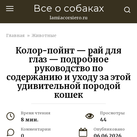
Перейти
Все о собаках
к
контенту
lamiacorsiero.ru
Главная
»
Животные
Колор-пойнт — рай для
глаз — подробное
руководство по
содержанию и уходу за этой
удивительной породой
кошек
Время чтения
Просмотры
8 мин.
44
Комментарии
Опубликовано
0
06.06.2026