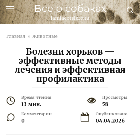
Перейти
Все о собаках
к
контенту
lamiacorsiero.ru
Главная
»
Животные
Болезни хорьков —
эффективные методы
лечения и эффективная
профилактика
Время чтения
Просмотры
13 мин.
58
Комментарии
Опубликовано
0
04.04.2026