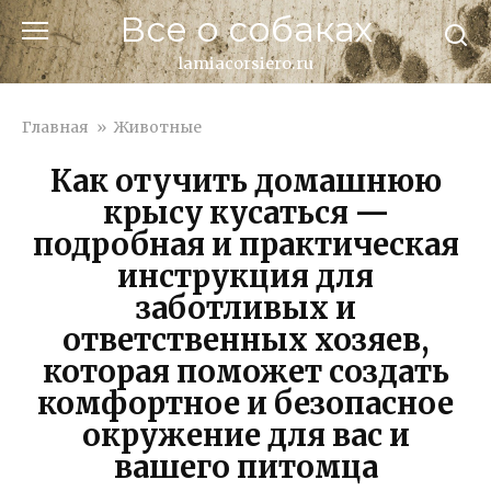
Перейти
Все о собаках
к
контенту
lamiacorsiero.ru
Главная
»
Животные
Как отучить домашнюю
крысу кусаться —
подробная и практическая
инструкция для
заботливых и
ответственных хозяев,
которая поможет создать
комфортное и безопасное
окружение для вас и
вашего питомца