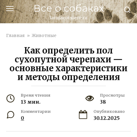
Перейти
Все о собаках
к
контенту
lamiacorsiero.ru
Главная
»
Животные
Как определить пол
сухопутной черепахи —
основные характеристики
и методы определения
Время чтения
Просмотры
13 мин.
38
Комментарии
Опубликовано
0
30.12.2025