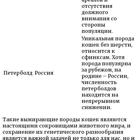
отсутствия
должного
внимания со
стороны
популяции.
Уникальная порода
кошек без шерсти,
относится к
сфинксам. Хотя
порода популярна
за рубежом, на
Петерболд
Россия
родине – России,
численность
петерболдов
находится на
непрерывном
снижении.
Такие вымирающие породы кошек являются
настоящими сокровищами животного мира, и
сохранение их генетического разнообразия
является важной задачей не только для нас, но и