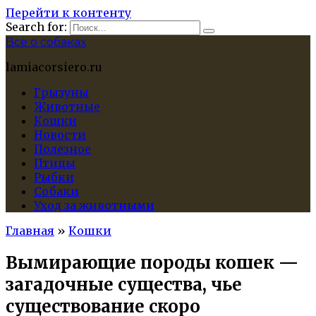
Перейти к контенту
Search for:
Все о собаках
lamiacorsiero.ru
Грызуны
Животные
Кошки
Новости
Полезное
Птицы
Рыбки
Собаки
Уход за животными
Главная
»
Кошки
Вымирающие породы кошек —
загадочные существа, чье
существование скоро