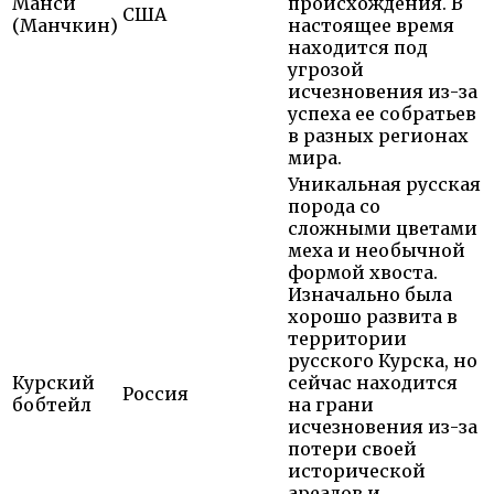
Манси
происхождения. В
США
(Манчкин)
настоящее время
находится под
угрозой
исчезновения из-за
успеха ее собратьев
в разных регионах
мира.
Уникальная русская
порода со
сложными цветами
меха и необычной
формой хвоста.
Изначально была
хорошо развита в
территории
русского Курска, но
Курский
сейчас находится
Россия
бобтейл
на грани
исчезновения из-за
потери своей
исторической
ареалов и