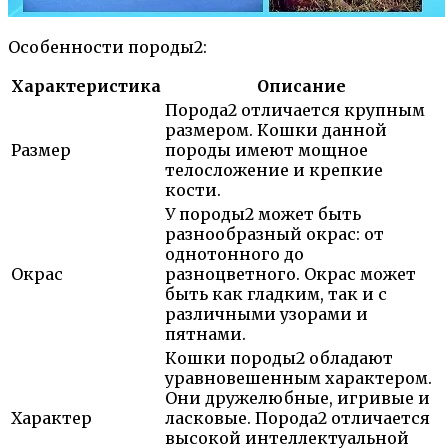
Особенности породы2:
Характеристика
Описание
Порода2 отличается крупным
размером. Кошки данной
Размер
породы имеют мощное
телосложение и крепкие
кости.
У породы2 может быть
разнообразный окрас: от
однотонного до
Окрас
разноцветного. Окрас может
быть как гладким, так и с
различными узорами и
пятнами.
Кошки породы2 обладают
уравновешенным характером.
Они дружелюбные, игривые и
Характер
ласковые. Порода2 отличается
высокой интеллектуальной