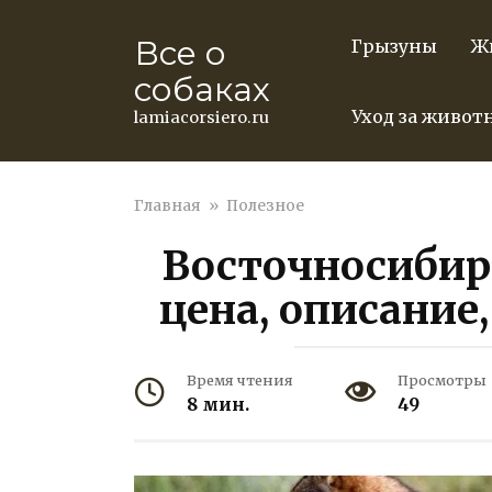
Перейти
к
Все о
Грызуны
Ж
контенту
собаках
Уход за живо
lamiacorsiero.ru
Главная
»
Полезное
Восточносибир
цена, описание,
Время чтения
Просмотры
8 мин.
49