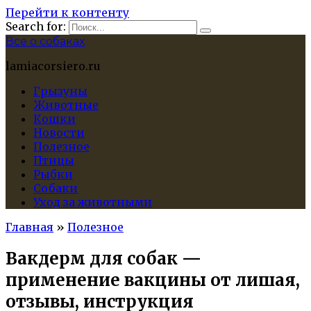
Перейти к контенту
Search for:
Все о собаках
lamiacorsiero.ru
Грызуны
Животные
Кошки
Новости
Полезное
Птицы
Рыбки
Собаки
Уход за животными
Главная
»
Полезное
Вакдерм для собак —
применение вакцины от лишая,
отзывы, инструкция