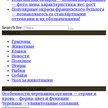
— фото, цена, характеристика, вес, рост
Популярные окрасы французского бульдога
— познакомьтесь со стандартными
оттенками и их обозначениями!
Search for:
Рубрики
Грызуны
Животные
Кошки
Новости
Полезное
Птицы
Рыбки
Собаки
Уход за животными
Популярное на сайте
Особенности черепаших органов — сердце и
кровь – форма, цвет и функции
Черепахи — удивительные создания,
обладающие