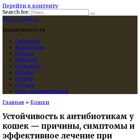
Перейти к контенту
Search for:
Все о собаках
lamiacorsiero.ru
Грызуны
Животные
Кошки
Новости
Полезное
Птицы
Рыбки
Собаки
Уход за животными
Главная
»
Кошки
Устойчивость к антибиотикам у
кошек — причины, симптомы и
эффективное лечение при