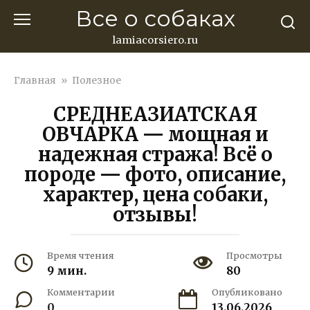
Перейти
Все о собаках
к
контенту
lamiacorsiero.ru
Главная
»
Полезное
СРЕДНЕАЗИАТСКАЯ
ОВЧАРКА — мощная и
надежная стража! Всё о
породе — фото, описание,
характер, цена собаки,
отзывы!
Время чтения
Просмотры
9 мин.
80
Комментарии
Опубликовано
0
13.06.2026