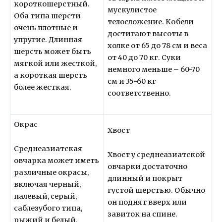
короткошерстный.
мускулистое
Оба типа шерсти
телосложение. Кобели
очень плотные и
достигают высоты в
упругие. Длинная
холке от 65 до 78 см и веса
шерсть может быть
от 40 до 70 кг. Суки
мягкой или жесткой,
немного меньше – 60-70
а короткая шерсть
см и 35-60 кг
более жесткая.
соответственно.
Окрас
Хвост
Среднеазиатская
Хвост у среднеазиатской
овчарка может иметь
овчарки достаточно
различные окрасы,
длинный и покрыт
включая черный,
густой шерстью. Обычно
палевый, серый,
он поднят вверх или
саблезубого типа,
завиток на спине.
рыжий и белый.