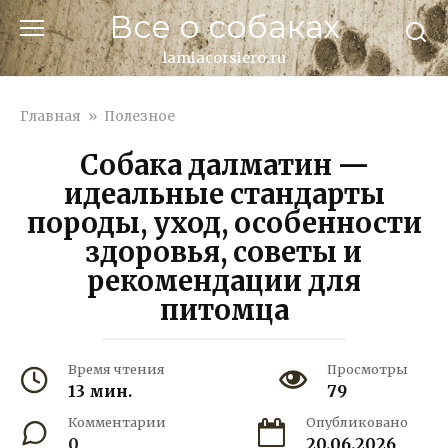
Перейти
Все о собаках
к
контенту
lamiacorsiero.ru
Главная
»
Полезное
Собака далматин —
идеальные стандарты
породы, уход, особенности
здоровья, советы и
рекомендации для
питомца
Время чтения
Просмотры
13 мин.
79
Комментарии
Опубликовано
0
20.06.2026