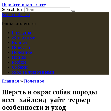
Перейти к контенту
Search for:
Все о собаках
lamiacorsiero.ru
Грызуны
Животные
Кошки
Новости
Полезное
Птицы
Рыбки
Собаки
Уход за животными
Главная
»
Полезное
Шерсть и окрас собак породы
вест-хайленд-уайт-терьер —
особенности и уход