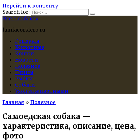
Перейти к контенту
Search for:
Все о собаках
lamiacorsiero.ru
Грызуны
Животные
Кошки
Новости
Полезное
Птицы
Рыбки
Собаки
Уход за животными
Главная
»
Полезное
Самоедская собака —
характеристика, описание, цена,
фото