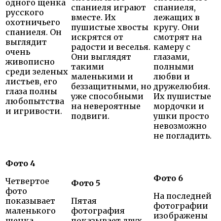
одного щенка
спаниеля играют
спаниеля,
русского
вместе. Их
лежащих в
охотничьего
пушистые хвосты
кругу. Они
спаниеля. Он
искрятся от
смотрят на
выглядит
радости и веселья.
камеру с
очень
Они выглядят
глазами,
живописно
такими
полными
среди зеленых
маленькими и
любви и
листьев, его
беззащитными, но
дружелюбия.
глаза полны
уже способными
Их пушистые
любопытства
на невероятные
мордочки и
и игривости.
подвиги.
ушки просто
невозможно
не погладить.
Фото 4
Фото 6
Четвертое
Фото 5
фото
На последней
показывает
Пятая
фотографии
маленького
фотография
изображены
щенка
показывает двух