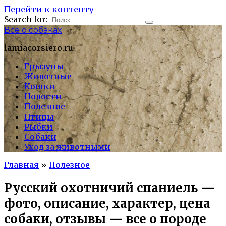
Перейти к контенту
Search for:
Все о собаках
lamiacorsiero.ru
Грызуны
Животные
Кошки
Новости
Полезное
Птицы
Рыбки
Собаки
Уход за животными
Главная
»
Полезное
Русский охотничий спаниель —
фото, описание, характер, цена
собаки, отзывы — все о породе