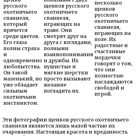
несколько
русского
щенков русского
щенков
охотничьего
охотничьего
русского
спаниеля,
спаниеля,
охотничьего
который
играющих на
спаниеля,
прячется
траве. Они
играющих на
среди цветов.
смотрят друг на
поле. Их
Его глаза
друга с взглядами,
радостные и
полны страха
полными
счастливые
и
взаимопонимания
мордочки
одновременно
и дружбы. Их
говорят о том,
любопытства.
пушистые и
что они
Он такой
мягкие шерстки
полностью
маленький, но
просто вызывают
наслаждаются
уже обладает
желание
свободой и
сильным
погладить их.
игрой.
охотничьим
инстинктом.
Эти фотографии щенков русского охотничьего
спаниеля являются лишь малой частью их
очарования. Настоящая красота и преданность