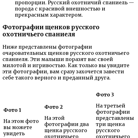
пропорции. Русский охотничий спаниель —
порода с красивой внешностью и
прекрасным характером.
Фотографии щенков русского
охотничьего спаниеля
Ниже представлены фотографии
очаровательных щенков русского охотничьего
спаниеля. Эти малыши поразят вас своей
милотой и игривостью. Как только вы увидите
эти фотографии, вам сразу захочется завести
себе такого верного и преданный друга.
Фото 3
На третьей
Фото 2
Фото 1
фотографии
На этой
представлены
На этом фото
фотографии два
три щенка
вы можете
щенка русского
русского
увидеть
охотничьего
охотничьего