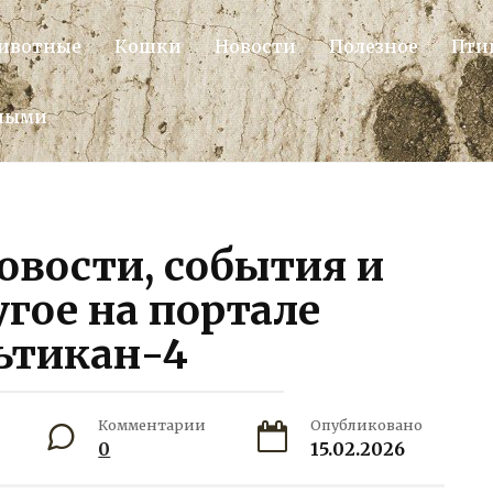
ивотные
Кошки
Новости
Полезное
Пти
тными
овости, события и
гое на портале
ьтикан-4
Комментарии
Опубликовано
0
15.02.2026