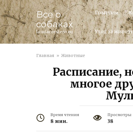
Перейти
к
Все о
Грызуны
Ж
контенту
собаках
Уход за живо
lamiacorsiero.ru
Главная
»
Животные
Расписание, н
многое дру
Мул
Время чтения
Просмотры
8 мин.
38