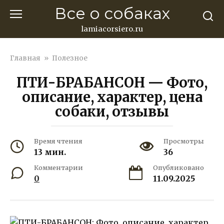
Перейти
Все о собаках
к
контенту
lamiacorsiero.ru
Главная
»
Полезное
ПТИ-БРАБАНСОН — Фото,
описание, характер, цена
собаки, отзывы
Время чтения
Просмотры
13 мин.
36
Комментарии
Опубликовано
0
11.09.2025