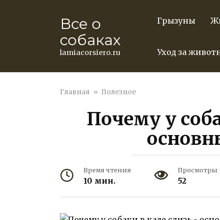
Перейти
к
Все о
Грызуны
Ж
контенту
собаках
Уход за живо
lamiacorsiero.ru
Главная
»
Полезное
Почему у соба
основн
Время чтения
Просмотры
10 мин.
52