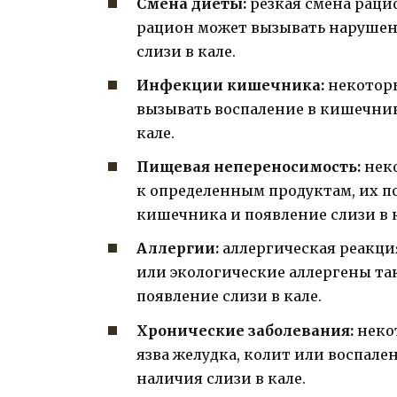
Смена диеты:
резкая смена раци
рацион может вызывать нарушен
слизи в кале.
Инфекции кишечника:
некоторы
вызывать воспаление в кишечник
кале.
Пищевая непереносимость:
неко
к определенным продуктам, их п
кишечника и появление слизи в к
Аллергии:
аллергическая реакц
или экологические аллергены т
появление слизи в кале.
Хронические заболевания:
некот
язва желудка, колит или воспал
наличия слизи в кале.