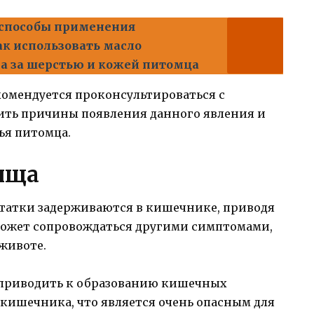
 способы применения
ак использовать масло
да за шерстью и кожей питомца
екомендуется проконсультироваться с
ить причины появления данного явления и
ья питомца.
ища
статки задерживаются в кишечнике, приводя
 может сопровождаться другими симптомами,
 животе.
приводить к образованию кишечных
ишечника, что является очень опасным для