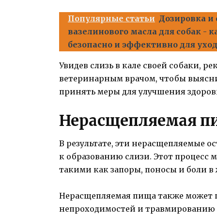
Популярные статьи
Дозировка и
вазелинового масла для собак - к
безопасно и эффективно для ухо
Увидев слизь в кале своей собаки, р
ветеринарным врачом, чтобы выясн
принять меры для улучшения здоров
Нерасщепляемая п
В результате, эти нерасщепляемые о
к образованию слизи. Этот процесс
такими как запоры, поносы и боли в
Нерасщепляемая пища также может 
непроходимостей и травмированию к