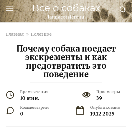
Перейти
Все о собаках
к
контенту
lamiacorsiero.ru
Главная
»
Полезное
Почему собака поедает
экскременты и как
предотвратить это
поведение
Время чтения
Просмотры
10 мин.
39
Комментарии
Опубликовано
0
19.12.2025