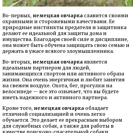
Во-первых,
немецкая овчарка
славится своими
охранными и сторожевыми качествами. Ее
природные инстинкты предателя и защитника
делают ее идеальной для защиты дома и
имущества. Благодаря своей силе и дисциплине,
она может быть обучена защищать свою семью и
держать в ужасе всякого злоумышленника.
Во-вторых,
немецкая овчарка
является
идеальным партнером для людей,
занимающихся спортом или активного образа
жизни. Она очень энергичная и любит занятия
на свежем воздухе. Охота, бег, прогулки на
велосипеде — все это означает, что вы будете
иметь надежного и активного партнера.
Кроме того,
немецкая овчарка
обладает
отличной социализацией и очень легко
обучается. Это делает ее прекрасным выбором
для служебных собак, а также для работы в
качестве поисково-спасательной собаки,