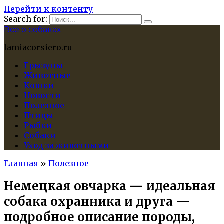
Перейти к контенту
Search for:
Все о собаках
lamiacorsiero.ru
Грызуны
Животные
Кошки
Новости
Полезное
Птицы
Рыбки
Собаки
Уход за животными
Главная
»
Полезное
Немецкая овчарка — идеальная
собака охранника и друга —
подробное описание породы,