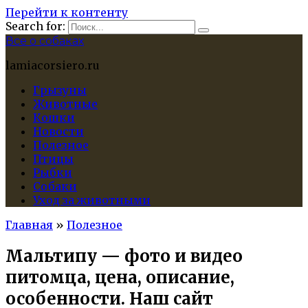
Перейти к контенту
Search for:
Все о собаках
lamiacorsiero.ru
Грызуны
Животные
Кошки
Новости
Полезное
Птицы
Рыбки
Собаки
Уход за животными
Главная
»
Полезное
Мальтипу — фото и видео
питомца, цена, описание,
особенности. Наш сайт