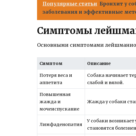
Популярные статьи
Бронхит у с
заболевания и эффективные мет
Симптомы лейшман
Основными симптомами лейшманиоза
Симптом
Описание
Потеря веса и
Собака начинает тер
аппетита
слабой и вялой.
Повышенная
жажда и
Жажда у собаки ста
мочеиспускание
У собаки возникает
Лимфаденопатия
становятся болезне