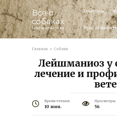
Перейти
к
Все о
Грызуны
Ж
контенту
собаках
Уход за живо
lamiacorsiero.ru
Главная
»
Собаки
Лейшманиоз у 
лечение и проф
вет
Время чтения
Просмотры
10 мин.
56