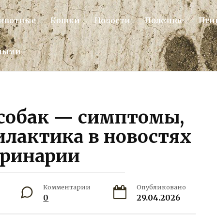
ивотные
Кошки
Новости
Полезное
Пти
тными
собак — симптомы,
илактика в новостях
еринарии
Комментарии
Опубликовано
0
29.04.2026