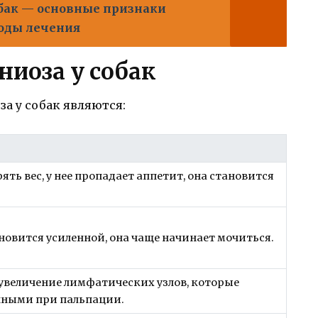
обак — основные признаки
оды лечения
иоза у собак
 у собак являются:
ять вес, у нее пропадает аппетит, она становится
новится усиленной, она чаще начинает мочиться.
 увеличение лимфатических узлов, которые
нными при пальпации.