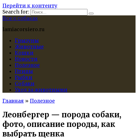
Перейти к контенту
Search for:
Все о собаках
lamiacorsiero.ru
Грызуны
Животные
Кошки
Новости
Полезное
Птицы
Рыбки
Собаки
Уход за животными
Главная
»
Полезное
Леонбергер — порода собаки,
фото, описание породы, как
выбрать щенка