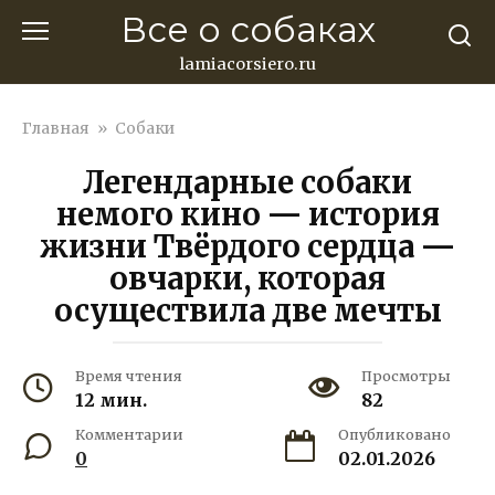
Перейти
Все о собаках
к
контенту
lamiacorsiero.ru
Главная
»
Собаки
Легендарные собаки
немого кино — история
жизни Твёрдого сердца —
овчарки, которая
осуществила две мечты
Время чтения
Просмотры
12 мин.
82
Комментарии
Опубликовано
0
02.01.2026