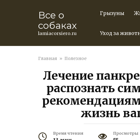
Перейти
к
Все о
Грызуны
Ж
контенту
собаках
Уход за живо
lamiacorsiero.ru
Главная
»
Полезное
Лечение панкре
распознать си
рекомендациям 
жизнь ва
Время чтения
Просмотры