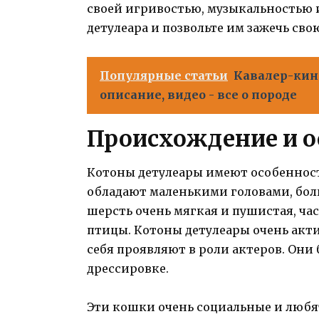
своей игривостью, музыкальностью 
детулеара и позвольте им зажечь сво
Популярные статьи
Кавалер-кинг
описание, видео - все о породе
Происхождение и о
Котоны детулеары имеют особенност
обладают маленькими головами, бол
шерсть очень мягкая и пушистая, ч
птицы. Котоны детулеары очень акт
себя проявляют в роли актеров. Они 
дрессировке.
Эти кошки очень социальные и любя