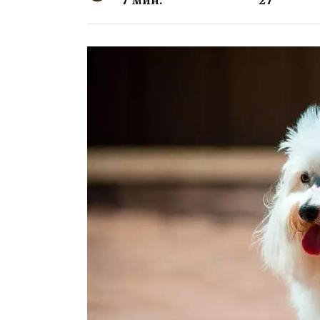
7 мин.
27