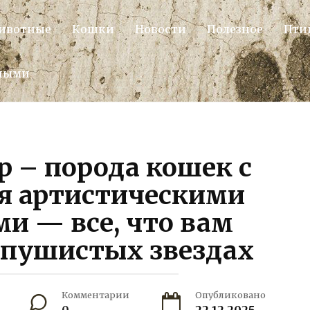
ивотные
Кошки
Новости
Полезное
Пти
тными
р – порода кошек с
 артистическими
и — все, что вам
 пушистых звездах
Комментарии
Опубликовано