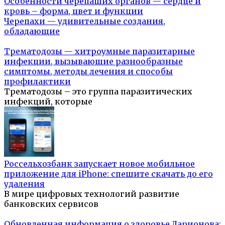
Особенности черепаших органов — сердце и
кровь – форма, цвет и функции
Черепахи — удивительные создания,
обладающие
Трематодозы — хитроумные паразитарные
инфекции, вызывающие разнообразные
симптомы, методы лечения и способы
профилактики
Трематодозы – это группа паразитических
инфекций, которые
Россельхозбанк запускает новое мобильное
приложение для iPhone: спешите скачать до его
удаления
В мире цифровых технологий развитие
банковских сервисов
Обновленная информация о здоровье Ларионова: