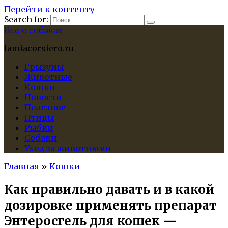
Перейти к контенту
Search for:
Все о собаках
lamiacorsiero.ru
Грызуны
Животные
Кошки
Новости
Полезное
Птицы
Рыбки
Собаки
Уход за животными
Главная
»
Кошки
Как правильно давать и в какой
дозировке применять препарат
Энтеросгель для кошек —