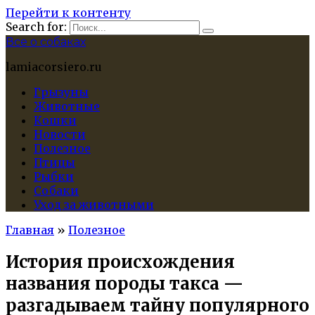
Перейти к контенту
Search for:
Все о собаках
lamiacorsiero.ru
Грызуны
Животные
Кошки
Новости
Полезное
Птицы
Рыбки
Собаки
Уход за животными
Главная
»
Полезное
История происхождения
названия породы такса —
разгадываем тайну популярного