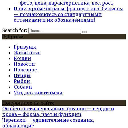
— фото, цена, характеристика, вес, рост
Популярные окрасы французского бульдога
— познакомьтесь со стандартными
оттенками и их обозначениями!
Search for:
Рубрики
Грызуны
Животные
Кошки
Новости
Полезное
Птицы
Рыбки
Собаки
Уход за животными
Популярное на сайте
Особенности черепаших органов — сердце и
кровь – форма, цвет и функции
Черепахи — удивительные создания,
обладающие