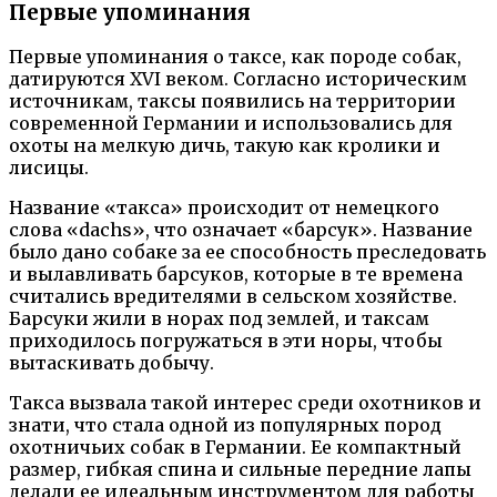
Первые упоминания
Первые упоминания о таксе, как породе собак,
датируются XVI веком. Согласно историческим
источникам, таксы появились на территории
современной Германии и использовались для
охоты на мелкую дичь, такую как кролики и
лисицы.
Название «такса» происходит от немецкого
слова «dachs», что означает «барсук». Название
было дано собаке за ее способность преследовать
и вылавливать барсуков, которые в те времена
считались вредителями в сельском хозяйстве.
Барсуки жили в норах под землей, и таксам
приходилось погружаться в эти норы, чтобы
вытаскивать добычу.
Такса вызвала такой интерес среди охотников и
знати, что стала одной из популярных пород
охотничьих собак в Германии. Ее компактный
размер, гибкая спина и сильные передние лапы
делали ее идеальным инструментом для работы