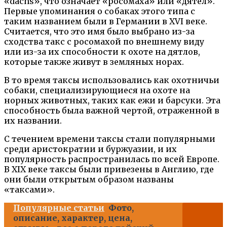
«dachs», что означает «росомаха» или «дятел».
Первые упоминания о собаках этого типа с
таким названием были в Германии в XVI веке.
Считается, что это имя было выбрано из-за
сходства такс с росомахой по внешнему виду
или из-за их способности к охоте на дятлов,
которые также живут в земляных норах.
В то время таксы использовались как охотничьи
собаки, специализирующиеся на охоте на
норных животных, таких как ежи и барсуки. Эта
способность была важной чертой, отраженной в
их названии.
С течением времени таксы стали популярными
среди аристократии и буржуазии, и их
популярность распространилась по всей Европе.
В XIX веке таксы были привезены в Англию, где
они были открытым образом названы
«таксами».
Популярные статьи
Фото,
описание, характер, цена,