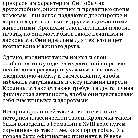
прекрасным характером. Они обычно
дружелюбные, энергичные и преданные своим
хозяевам. Они легко поддаются дрессировке и
хорошо ладят с детьми и другими домашними
животными. Кроличьи таксы активны и любят
играть, но они могут быть также нежными и
ласковыми. Они идеальны для тех, кто ищет
компаньона и верного друга.
Однако, кроличьи таксы имеют и свои
особенности в уходе. За их длинной шерстью
необходимо регулярно ухаживать, включая
ежедневную чистку и расчесывание, чтобы
избежать запутывания и скручивания шерсти.
Кроличьим таксам также требуется достаточная
физическая активность, чтобы они чувствовали
себя счастливыми и здоровыми.
История кроличьей таксы тесно связана с
историей классической таксы. Кроличьи таксы
были выведены в Германии в XVIII веке путем
скрещивания такс и мелких пород собак. Эта
порода была официально признана в 19 веке.