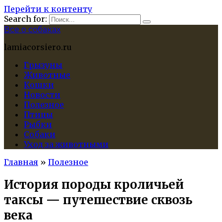
Перейти к контенту
Search for:
Все о собаках
lamiacorsiero.ru
Грызуны
Животные
Кошки
Новости
Полезное
Птицы
Рыбки
Собаки
Уход за животными
Главная
»
Полезное
История породы кроличьей
таксы — путешествие сквозь
века