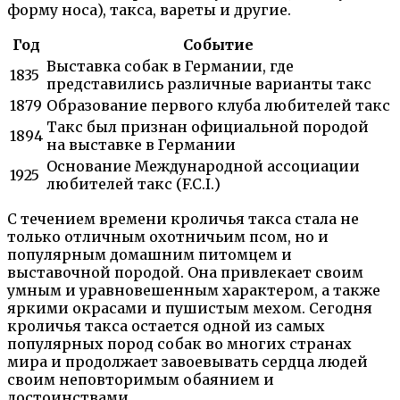
форму носа), такса, вареты и другие.
Год
Событие
Выставка собак в Германии, где
1835
представились различные варианты такс
1879
Образование первого клуба любителей такс
Такс был признан официальной породой
1894
на выставке в Германии
Основание Международной ассоциации
1925
любителей такс (F.C.I.)
С течением времени кроличья такса стала не
только отличным охотничьим псом, но и
популярным домашним питомцем и
выставочной породой. Она привлекает своим
умным и уравновешенным характером, а также
яркими окрасами и пушистым мехом. Сегодня
кроличья такса остается одной из самых
популярных пород собак во многих странах
мира и продолжает завоевывать сердца людей
своим неповторимым обаянием и
достоинствами.