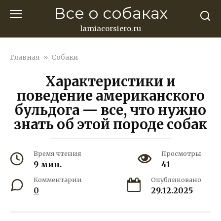
Перейти
Все о собаках
к
контенту
lamiacorsiero.ru
Главная
»
Собаки
Характеристики и
поведение американского
бульдога — все, что нужно
знать об этой породе собак
Время чтения
Просмотры
9 мин.
41
Комментарии
Опубликовано
0
29.12.2025