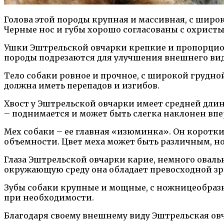
Голова этой породы крупная и массивная, с широ
Черные нос и губы хорошо согласованы с охрист
Ушки Эштрельской овчарки крепкие и пропорцион
породы подрезаются для улучшения внешнего вид
Тело собаки ровное и прочное, с широкой грудно
должна иметь перепадов и изгибов.
Хвост у Эштрельской овчарки имеет средней длин
– поднимается и может быть слегка наклонен впе
Мех собаки – ее главная «изюминка». Он коротки
объемности. Цвет меха может быть различным, н
Глаза Эштрельской овчарки карие, немного оваль
окружающую среду она обладает превосходной зр
Зубы собаки крупные и мощные, с ножницеобразн
при необходимости.
Благодаря своему внешнему виду Эштрельская ов