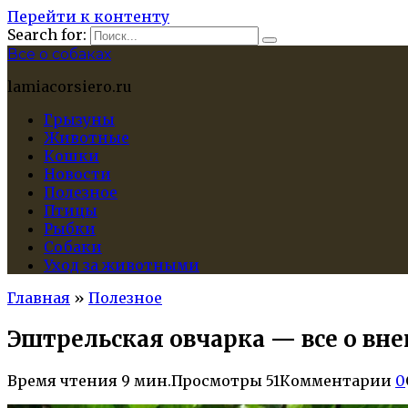
Перейти к контенту
Search for:
Все о собаках
lamiacorsiero.ru
Грызуны
Животные
Кошки
Новости
Полезное
Птицы
Рыбки
Собаки
Уход за животными
Главная
»
Полезное
Эштрельская овчарка — все о вне
Время чтения
9 мин.
Просмотры
51
Комментарии
0