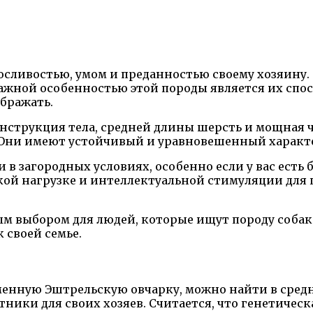
осливостью, умом и преданностью своему хозяину
Важной особенностью этой породы является их спо
ображать.
нструкция тела, средней длины шерсть и мощная ч
 см. Они имеют устойчивый и уравновешенный харак
 в загородных условиях, особенно если у вас есть
кой нагрузке и интеллектуальной стимуляции для
ным выбором для людей, которые ищут породу соба
 своей семье.
менную Эштрельскую овчарку, можно найти в средн
тники для своих хозяев. Считается, что генетичес