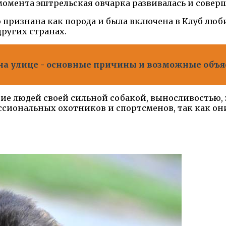
 момента эштрельская овчарка развивалась и совер
 признана как порода и была включена в Клуб люби
других странах.
 на улице - основные причины и возможные объя
ние людей своей сильной собакой, выносливостью
ессиональных охотников и спортсменов, так как о