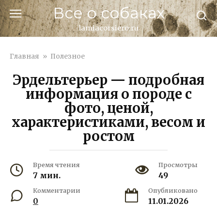
Перейти
Все о собаках
к
контенту
lamiacorsiero.ru
Главная
»
Полезное
Эрдельтерьер — подробная
информация о породе с
фото, ценой,
характеристиками, весом и
ростом
Время чтения
Просмотры
7 мин.
49
Комментарии
Опубликовано
0
11.01.2026