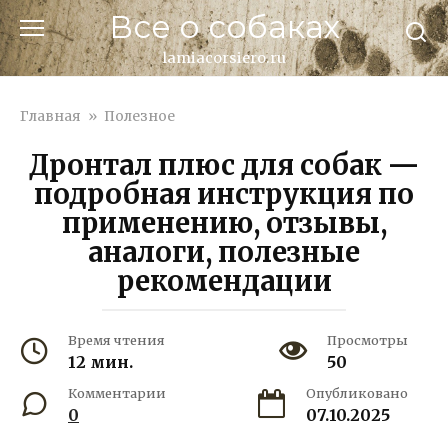
Перейти
Все о собаках
к
контенту
lamiacorsiero.ru
Главная
»
Полезное
Дронтал плюс для собак —
подробная инструкция по
применению, отзывы,
аналоги, полезные
рекомендации
Время чтения
Просмотры
12 мин.
50
Комментарии
Опубликовано
0
07.10.2025