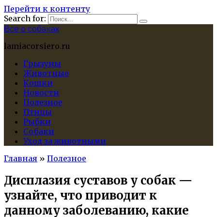
Перейти к контенту
Search for:
Все о собаках
lamiacorsiero.ru
Грызуны
Животные
Кошки
Новости
Полезное
Птицы
Рыбки
Собаки
Уход за животными
Главная
»
Полезное
Дисплазия суставов у собак —
узнайте, что приводит к
данному заболеванию, какие