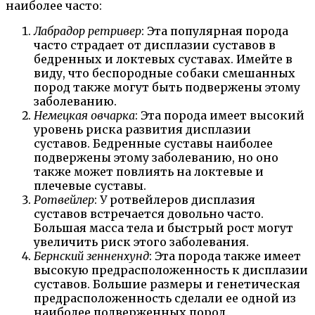
наиболее часто:
Лабрадор ретривер
: Эта популярная порода
часто страдает от дисплазии суставов в
бедренных и локтевых суставах. Имейте в
виду, что беспородные собаки смешанных
пород также могут быть подвержены этому
заболеванию.
Немецкая овчарка
: Эта порода имеет высокий
уровень риска развития дисплазии
суставов. Бедренные суставы наиболее
подвержены этому заболеванию, но оно
также может повлиять на локтевые и
плечевые суставы.
Ротвейлер
: У ротвейлеров дисплазия
суставов встречается довольно часто.
Большая масса тела и быстрый рост могут
увеличить риск этого заболевания.
Бернский зенненхунд
: Эта порода также имеет
высокую предрасположенность к дисплазии
суставов. Большие размеры и генетическая
предрасположенность сделали ее одной из
наиболее подверженных пород.