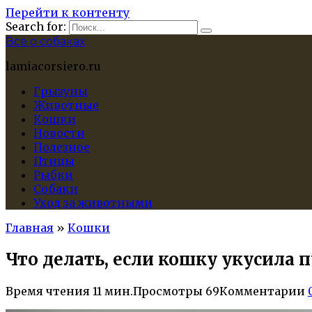
Перейти к контенту
Search for:
Все о собаках
lamiacorsiero.ru
Грызуны
Животные
Кошки
Новости
Полезное
Птицы
Рыбки
Собаки
Уход за животными
Главная
»
Кошки
Что делать, если кошку укусила
Время чтения
11 мин.
Просмотры
69
Комментарии