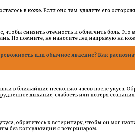
осталось в коже. Если оно там, удалите его осторож
, чтобы снизить отечность и облегчить боль. Это
кань. Но помните, не наносите лед напрямую на ко
я тревожность или обычное явление? Как распозн
шки в ближайшие несколько часов после укуса. О
атрудненное дыхание, слабость или потеря сознани
укуса, обратитесь к ветеринару, чтобы он мог наз
ты без консультации с ветеринаром.