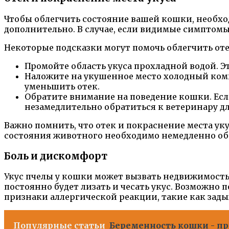
Чтобы облегчить состояние вашей кошки, необход
дополнительно. В случае, если видимые симптомы
Некоторые подсказки могут помочь облегчить оте
Промойте область укуса прохладной водой. Э
Наложите на укушенное место холодный компр
уменьшить отек.
Обратите внимание на поведение кошки. Есл
незамедлительно обратиться к ветеринару д
Важно помнить, что отек и покраснение места ук
состояния животного необходимо немедленно об
Боль и дискомфорт
Укус пчелы у кошки может вызвать недвижимость 
постоянно будет лизать и чесать укус. Возможно 
признаки аллергической реакции, такие как зады
Популярные статьи
Беременность кошки - пр