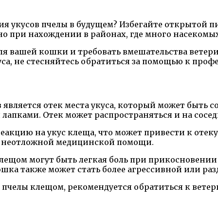
я укусов пчелы в будущем? Избегайте открытой пи
о при нахождении в районах, где много насекомых
для вашей кошки и требовать вмешательства ветер
са, не стесняйтесь обратиться за помощью к проф
является отек места укуса, который может быть 
 лапками. Отек может распространяться и на сосе
кцию на укус клеща, что может привести к отеку г
 в неотложной медицинской помощи.
щом могут быть легкая боль при прикосновении к
Кошка также может стать более агрессивной или ра
 пчелы клещом, рекомендуется обратиться к ветер