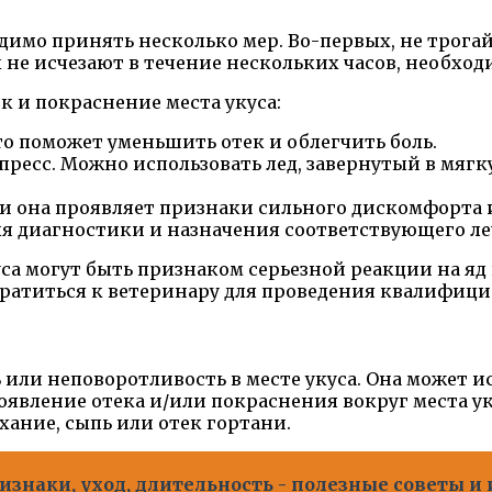
имо принять несколько мер. Во-первых, не трогай
 не исчезают в течение нескольких часов, необход
к и покраснение места укуса:
то поможет уменьшить отек и облегчить боль.
есс. Можно использовать лед, завернутый в мягку
и она проявляет признаки сильного дискомфорта 
ля диагностики и назначения соответствующего ле
уса могут быть признаком серьезной реакции на я
ратиться к ветеринару для проведения квалифи
или неповоротливость в месте укуса. Она может ис
появление отека и/или покраснения вокруг места у
хание, сыпь или отек гортани.
изнаки, уход, длительность - полезные советы 