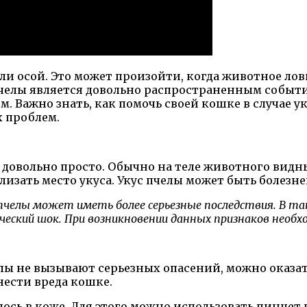
ли осой. Это может произойти, когда животное ло
с пчелы является довольно распространенным собы
м. Важно знать, как помочь своей кошке в случае 
 проблем.
 довольно просто. Обычно на теле животного видны
лизать место укуса. Укус пчелы может быть болез
с пчелы может иметь более серьезные последствия. В 
еский шок. При возникновении данных признаков необх
елы не вызывают серьезных опасений, можно оказа
нести вреда кошке.
алось в коже. Для этого можно использовать пинце