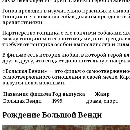
захватывающей истории, главный герой сталкива
Гонка проходит в изумительно красивых и живоп
Гонщик и его команда собак должны преодолеть 
препятствиями.
Партнерство гонщика с его гончими собаками яв
между гонщиком и его питомцами, они преодолева
требует от гонщика особой выносливости и силы 
В фильме есть история любви, в которой герой в
друг к другу, что создает дополнительную напряж
«Большая Венди» — это фильм о самоотверженност
самоотверженного отношения к своей мечте. Карт
кажутся невозможными.
Название фильма
Год выпуска
Жанр
Большая Венди
1995
драма, спорт
Рождение Большой Венди