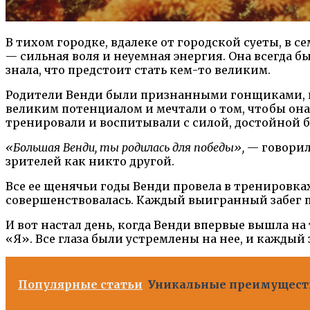
В тихом городке, вдалеке от городской суеты, в 
— сильная воля и неуемная энергия. Она всегда бы
знала, что предстоит стать кем-то великим.
Родители Венди были признанными гонщиками, и 
великим потенциалом и мечтали о том, чтобы она
тренировали и воспитывали с силой, достойной 
«Большая Венди, ты родилась для победы»,
— говорил 
зрителей как никто другой.
Все ее щенячьи годы Венди провела в тренировках
совершенствовалась. Каждый выигранный забег пр
И вот настал день, когда Венди впервые вышла на
«Я». Все глаза были устремлены на нее, и каждый
Популярные статьи
Уникальные преимуществ