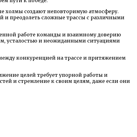
ем пути к победе.
ые холмы создают неповторимую атмосферу.
ой и преодолеть сложные трассы с различными
женной работе команды и взаимному доверию
одом, усталостью и неожиданными ситуациями
т между конкуренцией на трассе и притяжением
тижение целей требует упорной работы и
тей и стремление к своим целям, даже если они