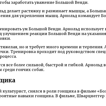
чтобы заработать уважение Большой Венди.
ьд делает растяжку и разминает мышцы, а Большая 
нения для укрепления мышц. Арнольд командует Б
нировать ум Большой Венди. Арнольд использует 
ад улучшением реакции Большой Венди на указани
овки.
тяжелая, но и требует много времени и терпения.
чки. Тренировка проходит под руководством спе
роцесса.
я все более сильной, быстрой и гибкой. Арнольд в
 среди гончих собак.
нщика
культурист, снялся в роли гонщика в фильме «Бо
роятные навыки гонщика. В фильме, Шварцнеггер 