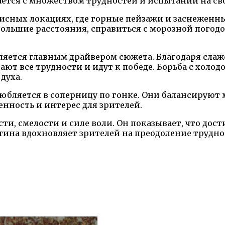
ется с множеством трудностей и испытаний на сво
исных локациях, где горные пейзажи и заснеженн
большие расстояния, справиться с морозной погод
ляется главным драйвером сюжета. Благодаря сла
ют все трудности и идут к победе. Борьба с хол
духа.
любляется в соперницу по гонке. Они балансирую
енность и интерес для зрителей.
и, смелости и силе воли. Он показывает, что дос
ина вдохновляет зрителей на преодоление труднос