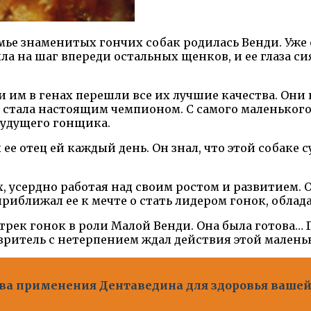
семье знаменитых гончих собак родилась Венди. Уже
ла на шаг впереди остальных щенков, и ее глаза си
им в генах перешли все их лучшие качества. Они 
 стала настоящим чемпионом. С самого маленького 
будущего гонщика.
ее отец ей каждый день. Он знал, что этой собаке 
, усердно работая над своим ростом и развитием.
иближал ее к мечте о стать лидером гонок, облад
 трек гонок в роли Малой Венди. Она была готова… 
 зритель с нетерпением ждал действия этой малень
а применения Дентаведина для здоровья вашей