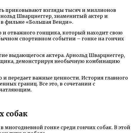
сть приковывают взгляды тысяч и миллионов
Арнольд Шварцнеггер, знаменитый актер и
 в фильме «Большая Венди».
о и отважного гонщика, который находит свою
обычном спортивном событии – гонке на гончих
стие выдающегося актера. Арнольд Шварцнеггер,
онщика, демонстрируя необычную комбинацию
о и передает важные ценности. История главного
ных границ. Все это, в сочетании с
ечатляющим.
х собак
 многодневной гонке среди гончих собак. В этой