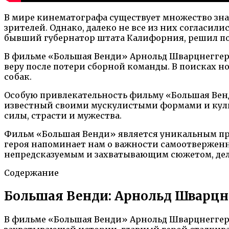
В мире кинематографа существует множество зна
зрителей. Однако, далеко не все из них согласил
бывший губернатор штата Калифорния, решил поп
В фильме «Большая Венди» Арнольд Шварцнеггер 
веру после потери сборной команды. В поисках н
собак.
Особую привлекательность фильму «Большая Венди
известный своими мускулистыми формами и кул
силы, страсти и мужества.
Фильм «Большая Венди» является уникальным прое
героя напоминает нам о важности самоотверженно
непредсказуемым и захватывающим сюжетом, де
Содержание
Большая Венди: Арнольд Шварцне
В фильме «Большая Венди» Арнольд Шварцнеггер с