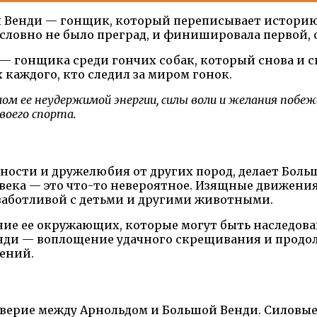
ая Венди — гонщик, который переписывает историю 
, словно не было преград, и финишировала первой, 
 — гонщика среди гончих собак, который снова и 
ах каждого, кто следил за миром гонок.
м ее неудержимой энергии, силы воли и желания побеж
воего спорта.
нности и дружелюбия от других пород, делает Бол
века — это что-то невероятное. Изящные движени
и заботливой с детьми и другими животными.
ние ее окружающих, которые могут быть наследова
енди — воплощение удачного скрещивания и продол
ений.
доверие между Арнольдом и Большой Венди. Силовы