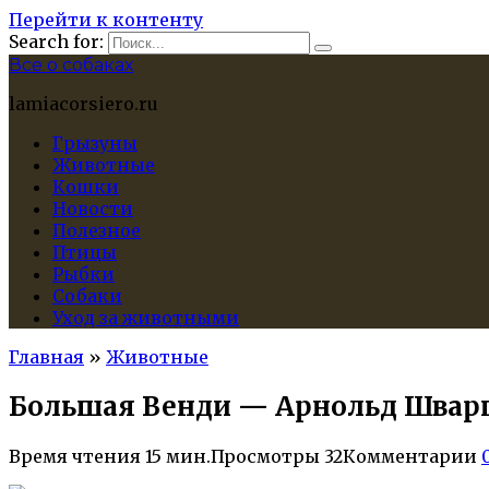
Перейти к контенту
Search for:
Все о собаках
lamiacorsiero.ru
Грызуны
Животные
Кошки
Новости
Полезное
Птицы
Рыбки
Собаки
Уход за животными
Главная
»
Животные
Большая Венди — Арнольд Шварцн
Время чтения
15 мин.
Просмотры
32
Комментарии