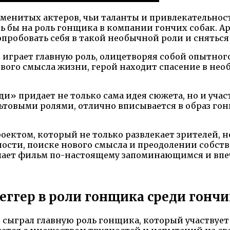
менитых актеров, чьи таланты и привлекательно
ись бы на роль гонщика в компании гончих собак. 
робовать себя в такой необычной роли и сняться
играет главную роль, олицетворяя собой опытног
ового смысла жизни, герой находит спасение в не
» придает не только сама идея сюжета, но и уча
ьтовыми ролями, отлично вписывается в образ г
ктом, который не только развлекает зрителей, н
сти, поиске нового смысла и преодолении собствен
лает фильм по-настоящему запоминающимся и вп
ггер в роли гонщика среди гончи
ыграл главную роль гонщика, который участвует в