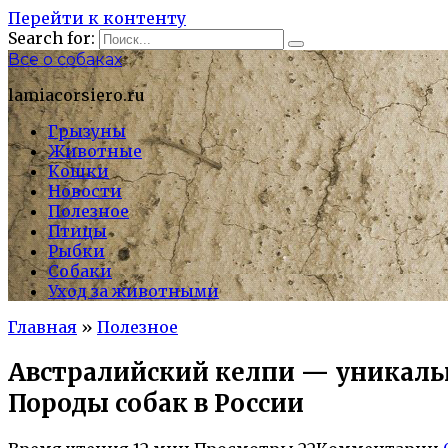
Перейти к контенту
Search for:
Все о собаках
lamiacorsiero.ru
Грызуны
Животные
Кошки
Новости
Полезное
Птицы
Рыбки
Собаки
Уход за животными
Главная
»
Полезное
Австралийский келпи — уникальна
Породы собак в России