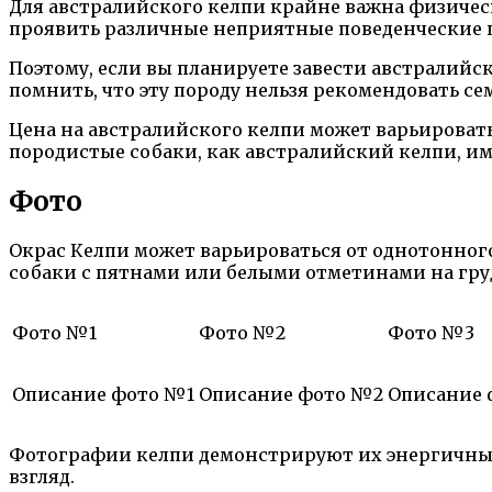
Для австралийского келпи крайне важна физическ
проявить различные неприятные поведенческие п
Поэтому, если вы планируете завести австралийск
помнить, что эту породу нельзя рекомендовать с
Цена на австралийского келпи может варьировать
породистые собаки, как австралийский келпи, и
Фото
Окрас Келпи может варьироваться от однотонного 
собаки с пятнами или белыми отметинами на груд
Фото №1
Фото №2
Фото №3
Описание фото №1
Описание фото №2
Описание 
Фотографии келпи демонстрируют их энергичный
взгляд.