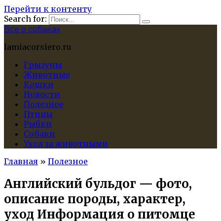
Перейти к контенту
Search for:
Все о собаках
lamiacorsiero.ru
Грызуны
Животные
Кошки
Новости
Полезное
Птицы
Рыбки
Собаки
Уход за животными
Главная
»
Полезное
Английский бульдог — фото,
описание породы, характер,
уход Информация о питомце